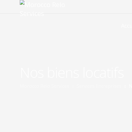
Accu
Nos biens locatifs
Morocco Relo Services
Services Entreprises
N