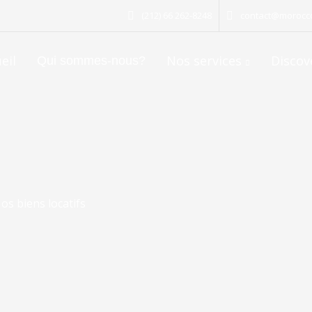
(212) 66 262-8248
contact@morocco
eil
Nos services
Discov
Qui sommes-nous?
os biens locatifs