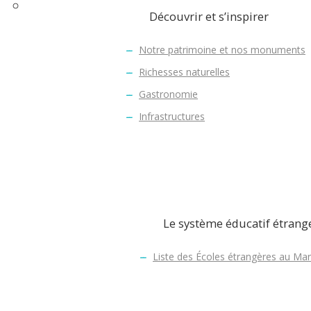
Français
Découvrir et s’inspirer
Trouver un logement
Anglais
Nos biens locatifs
Trouver une école
Notre patrimoine et nos monuments
Le pack installation
Richesses naturelles
Accompagner les déménagements
Gastronomie
Tour d’orientation
Infrastructures
Immigration
Votre partenaire de la relocat
Faciliter le quotidien
Services des départs
Le système éducatif étrang
Liste des Écoles étrangères au Ma
Votre partenaire de la relocat
Services aux particuliers