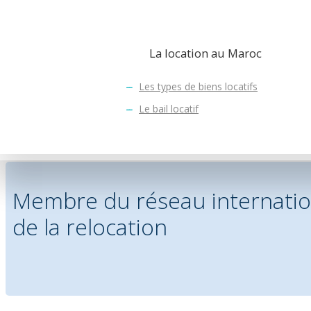
Trouver un logement
Nos biens loca
Trouver une école
Le pack installation
La location au Maroc
Accompagner votre déménagemen
Les types de biens locatifs
Votre partenaire de la relocat
Faciliter le quotidien
Le bail locatif
Achat immobilier
Membre du réseau internatio
de la relocation