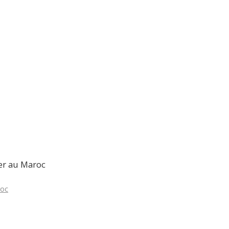
ion
er au Maroc
roc
ion