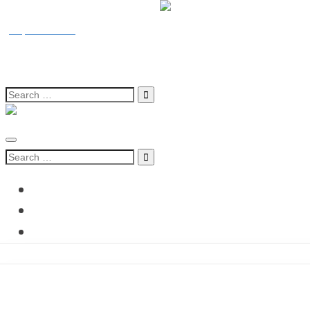
(212) 66 262-8248
contact@morocco-relocation-services.com
Lun - Ven : 10:00 - 18:00
Search
for:
Search
for:
Accueil
Qui sommes-nous?
Nos services
Discover Morocco
Blog
Contact
Services aux entreprises