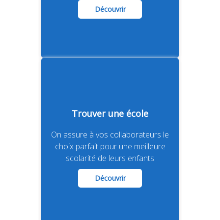
Découvrir
Trouver un logement
Découvrir
Trouver une école
On assure à vos collaborateurs le
choix parfait pour une meilleure
scolarité de leurs enfants
Découvrir
Trouver une école
Découvrir